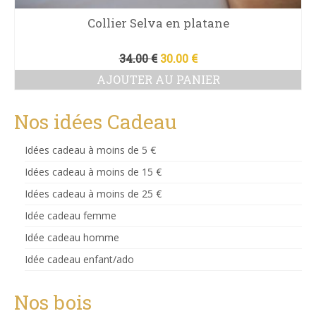
Collier Selva en platane
Le
Le
34.00
€
30.00
€
prix
prix
AJOUTER AU PANIER
initial
actuel
était :
est :
34.00 €.
30.00 €.
Nos idées Cadeau
Idées cadeau à moins de 5 €
Idées cadeau à moins de 15 €
Idées cadeau à moins de 25 €
Idée cadeau femme
Idée cadeau homme
Idée cadeau enfant/ado
Nos bois