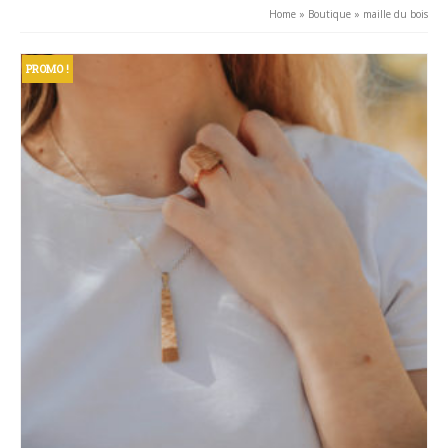
Home
»
Boutique
»
maille du bois
PROMO !