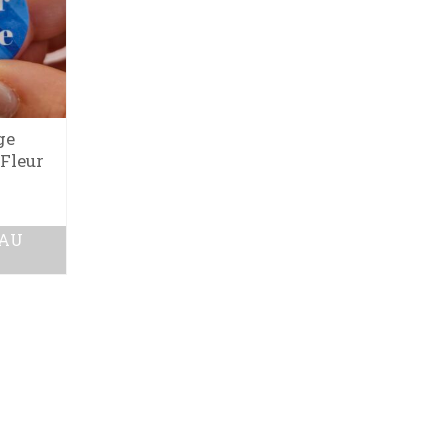
ge
Fleur
 AU