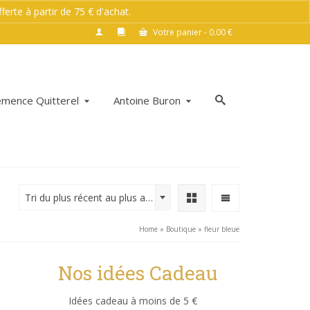
rte à partir de 75 € d'achat.
Ignorer
Votre panier
-
0.00
€
émence Quitterel
Antoine Buron
Tri du plus récent au plus ancien
Home
»
Boutique
»
fleur bleue
Nos idées Cadeau
Idées cadeau à moins de 5 €