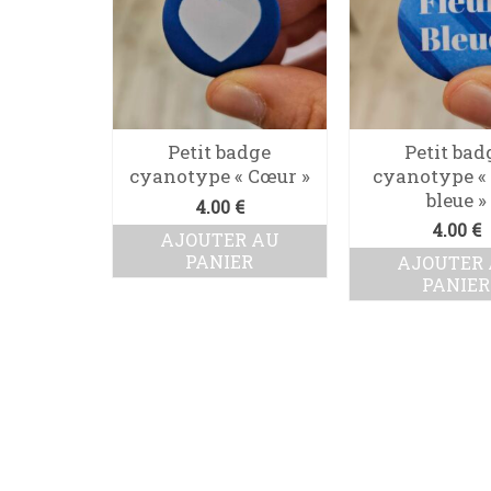
Petit badge
Petit bad
cyanotype « Cœur »
cyanotype « 
bleue »
4.00
€
4.00
€
AJOUTER AU
PANIER
AJOUTER
PANIER