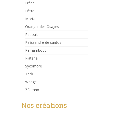
Frêne
Hêtre
Morta
Oranger des Osages
Padouk
Palissandre de santos
Pernambouc
Platane
Sycomore
Teck
Wengé
Zébrano
Nos créations