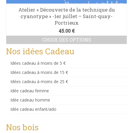
Atelier « Découverte de la technique du
cyanotype » -1er juillet – Saint-quay-
Portrieux
45.00
€
CHOIX DES OPTIONS
Ce
Nos idées Cadeau
produit
a
Idées cadeau à moins de 5 €
plusieurs
variations.
Idées cadeau à moins de 15 €
Les
Idées cadeau à moins de 25 €
options
peuvent
Idée cadeau femme
être
Idée cadeau homme
choisies
sur
Idée cadeau enfant/ado
la
page
du
Nos bois
produit