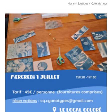
Home
»
Boutique
»
Cotes-d'armor