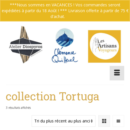
***Nous sommes en VACANCES ! Vos commandes seront
expédiées à partir du 18 Août ! *** Livraison offerte à partir de 75 €
Votre panier
-
0.00
€
d'achat.
Ignorer
collection Tortuga
Trié
3 résultats affichés
du
plus
récent