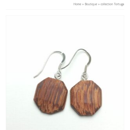
au
Home
»
Boutique
»
collection Tortuga
plus
ancien