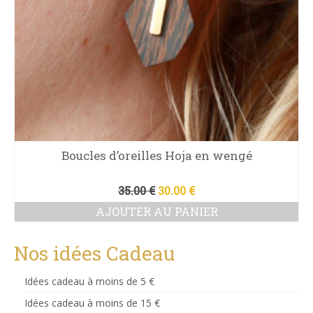
Boucles d’oreilles Hoja en wengé
Le
Le
35.00
€
30.00
€
prix
prix
AJOUTER AU PANIER
initial
actuel
était :
est :
35.00 €.
30.00 €.
Nos idées Cadeau
Idées cadeau à moins de 5 €
Idées cadeau à moins de 15 €