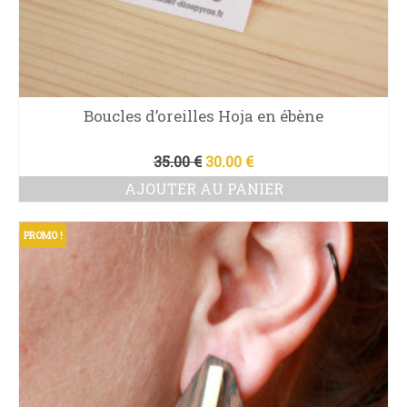
Boucles d’oreilles Hoja en ébène
Le
Le
35.00
€
30.00
€
prix
prix
AJOUTER AU PANIER
initial
actuel
était :
est :
35.00 €.
30.00 €.
PROMO !