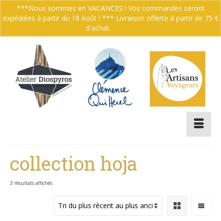
***Nous sommes en VACANCES ! Vos commandes seront
expédiées à partir du 18 Août ! *** Livraison offerte à partir de 75 €
Votre panier
-
0.00
€
d'achat.
Ignorer
collection hoja
Trié
3 résultats affichés
du
plus
récent