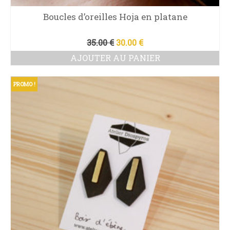
Boucles d’oreilles Hoja en platane
Le
Le
35.00
€
30.00
€
prix
prix
AJOUTER AU PANIER
initial
actuel
était :
est :
35.00 €.
30.00 €.
PROMO !