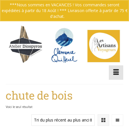
***Nous sommes en VACANCES ! Vos commandes seront
expédiées à partir du 18 Août ! *** Livraison offerte à partir de 75 €
Votre panier
-
0.00
€
d'achat.
Ignorer
chute de bois
Voici le seul résultat