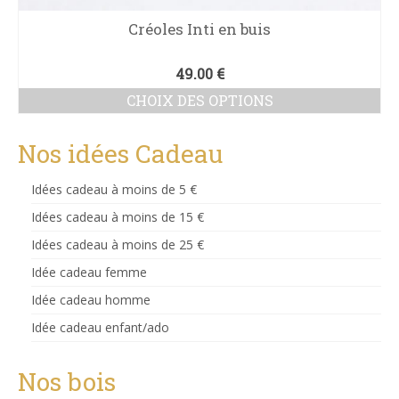
Créoles Inti en buis
49.00
€
CHOIX DES OPTIONS
Ce
produit
Nos idées Cadeau
a
plusieurs
Idées cadeau à moins de 5 €
variations.
Les
Idées cadeau à moins de 15 €
options
Idées cadeau à moins de 25 €
peuvent
être
Idée cadeau femme
choisies
sur
Idée cadeau homme
la
Idée cadeau enfant/ado
page
du
produit
Nos bois