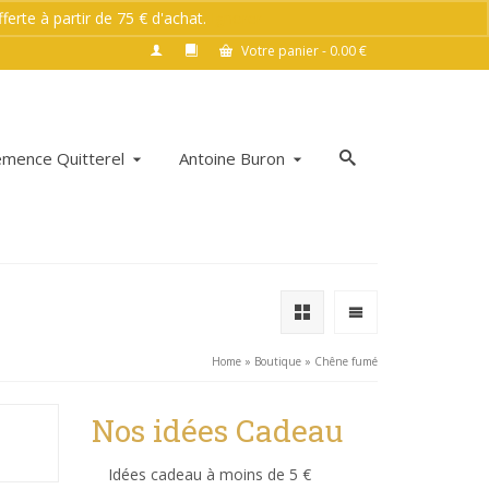
rte à partir de 75 € d'achat.
Ignorer
Votre panier
-
0.00
€
émence Quitterel
Antoine Buron
Home
»
Boutique
»
Chêne fumé
Nos idées Cadeau
Idées cadeau à moins de 5 €