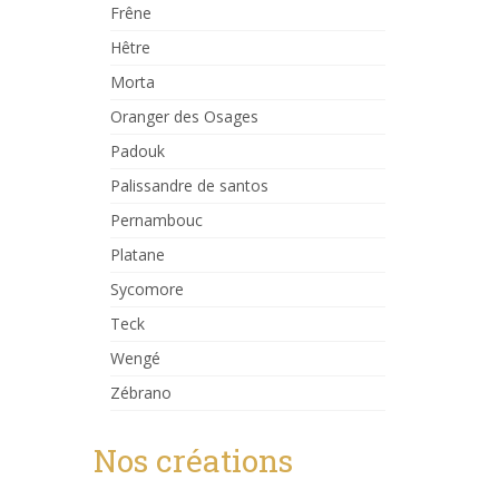
Frêne
Hêtre
Morta
Oranger des Osages
Padouk
Palissandre de santos
Pernambouc
Platane
Sycomore
Teck
Wengé
Zébrano
Nos créations