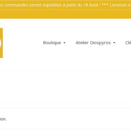
mmandes seront expédiées à partir du 18 Août ! *** Livraison offe
Boutique
Atelier Diospyros
Cl
ion.