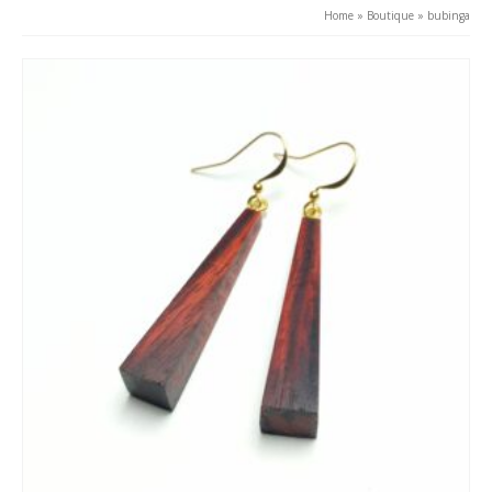
Home
»
Boutique
»
bubinga