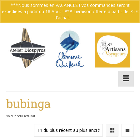
***Nous sommes en VACANCES ! Vos commandes seront
expédiées à partir du 18 Août ! *** Livraison offerte à partir de 75 €
Votre panier
-
0.00
€
d'achat.
Ignorer
bubinga
Voici le seul résultat