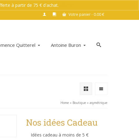
rte à partir de 75 € d'achat.
Ignorer
Votre panier
-
0.00
€
émence Quitterel
Antoine Buron
Home
»
Boutique
»
asymétrique
Nos idées Cadeau
Idées cadeau à moins de 5 €