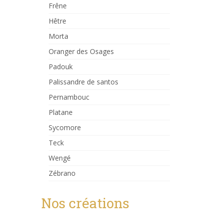
Frêne
Hêtre
Morta
Oranger des Osages
Padouk
Palissandre de santos
Pernambouc
Platane
Sycomore
Teck
Wengé
Zébrano
Nos créations