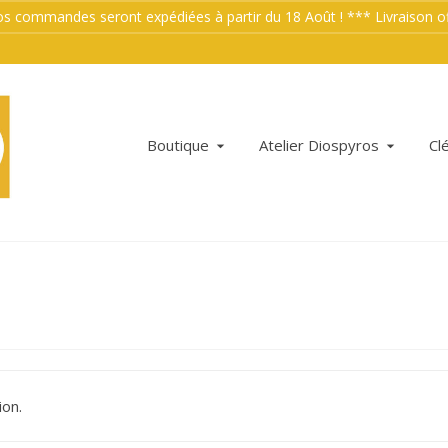
mmandes seront expédiées à partir du 18 Août ! *** Livraison offe
Boutique
Atelier Diospyros
Cl
ion.