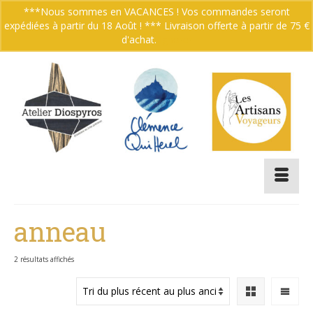
***Nous sommes en VACANCES ! Vos commandes seront
expédiées à partir du 18 Août ! *** Livraison offerte à partir de 75 €
Votre panier
-
0.00
€
d'achat.
Ignorer
anneau
Trié
2 résultats affichés
du
plus
récent