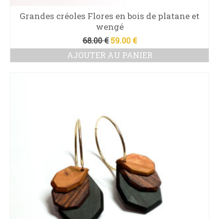
Grandes créoles Flores en bois de platane et
wengé
Le
Le
68.00
€
59.00
€
prix
prix
AJOUTER AU PANIER
initial
actuel
était :
est :
68.00 €.
59.00 €.