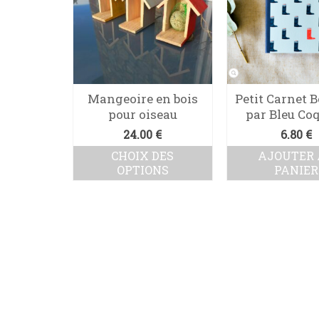
Mangeoire en bois
Petit Carnet B
pour oiseau
par Bleu Coq
24.00
€
6.80
€
CHOIX DES
AJOUTER
OPTIONS
PANIER
Ce
produit
a
plusieurs
variations.
Les
options
peuvent
être
choisies