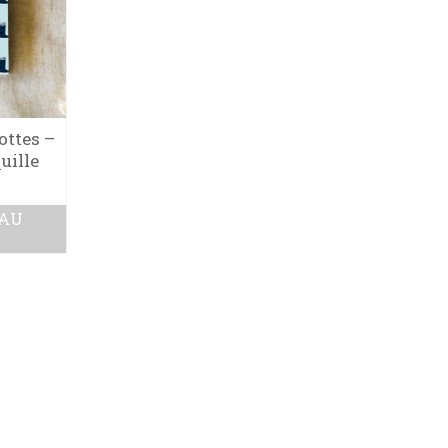
ottes –
uille
 AU