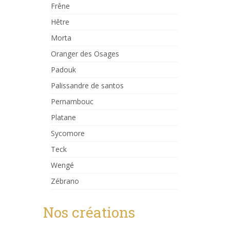
Frêne
Hêtre
Morta
Oranger des Osages
Padouk
Palissandre de santos
Pernambouc
Platane
Sycomore
Teck
Wengé
Zébrano
Nos créations