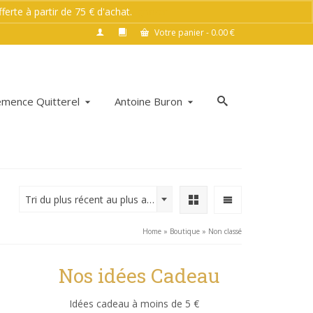
rte à partir de 75 € d'achat.
Ignorer
Votre panier
-
0.00
€
émence Quitterel
Antoine Buron
Tri du plus récent au plus ancien
Home
»
Boutique
»
Non classé
Nos idées Cadeau
Idées cadeau à moins de 5 €