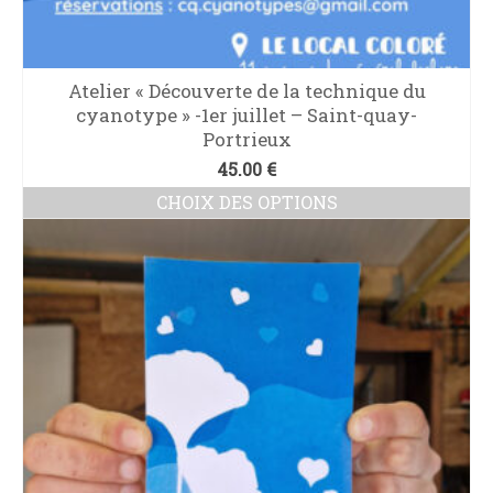
Atelier « Découverte de la technique du
cyanotype » -1er juillet – Saint-quay-
Portrieux
45.00
€
CHOIX DES OPTIONS
Ce
produit
a
plusieurs
variations.
Les
options
peuvent
être
choisies
sur
la
page