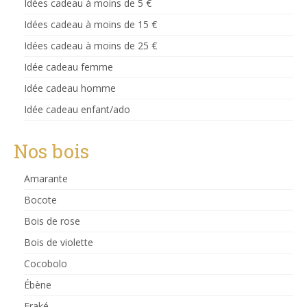
Idées cadeau à moins de 5 €
variations.
Les
Idées cadeau à moins de 15 €
options
Idées cadeau à moins de 25 €
peuvent
être
Idée cadeau femme
choisies
sur
Idée cadeau homme
la
Idée cadeau enfant/ado
page
du
produit
Nos bois
Amarante
Bocote
Bois de rose
Bois de violette
Cocobolo
Ébène
Fraké