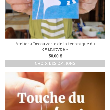
du
produit
Atelier « Découverte de la technique du
cyanotype »
50.00
€
CHOIX DES OPTIONS
Ce
produit
a
plusieurs
variations.
Les
options
peuvent
être