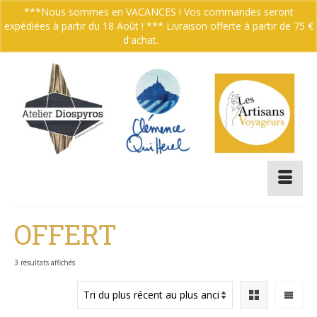
***Nous sommes en VACANCES ! Vos commandes seront
expédiées à partir du 18 Août ! *** Livraison offerte à partir de 75 €
Votre panier
-
0.00
€
d'achat.
Ignorer
OFFERT
Trié
3 résultats affichés
du
plus
récent