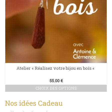
choisies
sur
la
page
du
produit
Atelier « Réalisez votre bijou en bois «
55.00
€
CHOIX DES OPTIONS
Ce
produit
Nos idées Cadeau
a
plusieurs